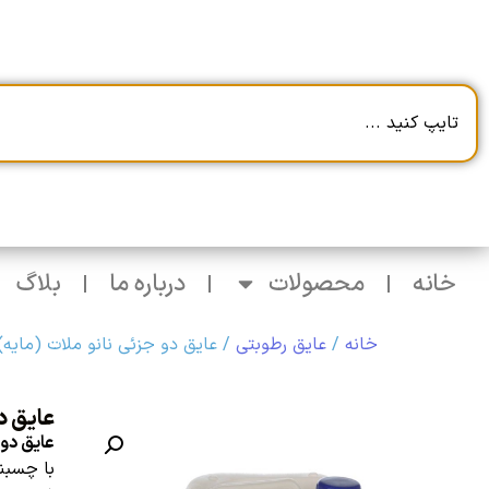
خانه
محصولات
درباره ما
بلاگ
خانه
/
عایق رطوبتی
/ عایق دو جزئی نانو ملات (مایه) ano cement
عایق دو ج
عایق دو جزئی
با چسبند