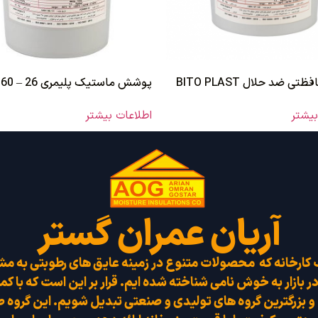
ی ضد حلال BITO PLAST
پوشش ماستیک پلیمری 26 – 60
بیشتر
اطلاعات بیشتر
آریان عمران گستر
 کارخانه که محصولات متنوع در زمینه عایق های رطوبتی به م
در بازار به خوش نامی شناخته شده ایم. قرار بر این است که با ک
ن و بزرگترین گروه های تولیدی و صنعتی تبدیل شویم. این گروه