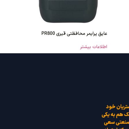
عایق پرایمر محافظتی قیری PR800
اطلاعات بیشتر
شتریان خود
مک هم به یکی
 صنعتی سعی