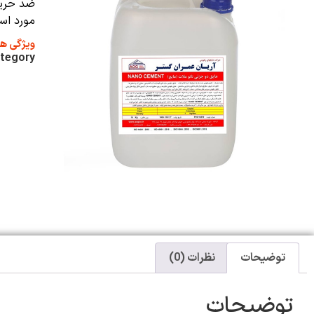
ضد حریق
مورد اس
ویژگی ه
tegory
توضیحات
نظرات (0)
توضیحات