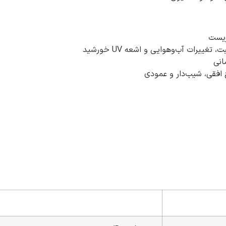
زیست
ییرات آب‌وهوایی و اشعه UV خورشید
انی
افقی، شیب‌دار و عمودی